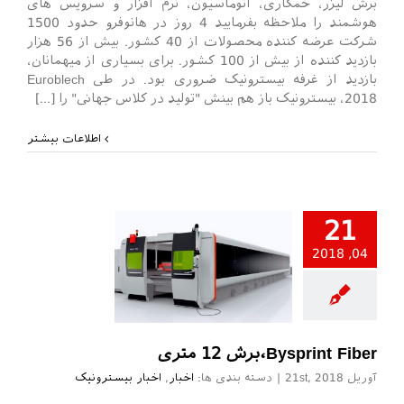
برش لیزر، خمکاری، اتوماسیون، نرم افزار و سرویس های
هوشمند را ملاحظه بفرمایید 4 روز در هانوفرو حدود 1500
شرکت عرضه کننده محصولات از 40 کشور. بیش از 56 هزار
بازدید کننده از بیش از 100 کشور. برای بسیاری از میهمانان،
بازدید از غرفه بیسترونیک ضروری بود. در طی Euroblech
2018، بیسترونیک باز هم بینش "تولید در کلاس جهانی" را [...]
اطلاعات بیشتر
21
04, 2018
خبار بیسترونیک
Bysprint Fiber،برش 12 متری
آوریل 21st, 2018
|
دسته بندی ها:
اخبار
,
اخبار بیسترونیک