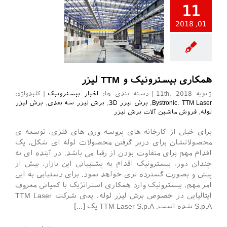
11
01, 2018
ر بیسترونیک
همکاری بیسترونیک و TTM لیزر
ژانویه 11th, 2018
|
دسته بندی ها:
اخبار بیسترونیک
|
کلیدواژه:
TTM Laser
,
Bystronic
,
برش لیزر 3D
,
برش لیزر سه بعدی
,
برش لیزر
لوله
,
فروش ماشین آلات برش لیزر
برای خیلی از کارخانه های پروسه ورق های فلزی، توسعه ی
محصولاتشان برای دربر گرفتن محصولات لوله ای شکل، یک
اقدام مهم برای متفاوت بودن از رقبا می باشد. در آینده ای نه
چندان دور، بیسترونیک اقدام به پشتیبانی این بازار، بیش از
پیش و بصورت گسترده تری خواهد نمود. برای دستیابی به این
امر مهم، بیسترونیک وارد همکاری استراتژیک با کمپانی معروف
ایتالیایی در خصوص برش لیزر لوله، یعنی شرکت TTM Laser
S.p.A شده است. TTM Laser S.p.A یک [...]