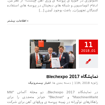
تکنولوژی در حوزه ی پروسه ی ورق آهن چیست؟ از نظر من،
ادغام اتوماسیون و شبکه های دیجیتال در پروسه های استفاده
کنندگان تجهیزات، باعث بوجود آمدن [...]
اطلاعات بیشتر
11
01, 2018
ر بیسترونیک
نمایشگاه Blechexpo 2017
ژانویه 11th, 2018
|
دسته بندی ها:
اخبار بیسترونیک
در نمایشگاه Blechexpo 2017، دو مجله آلمانی "MM
MaschinenMarkt" و "Blechnet" جوایز متعددی را برای
راهکارهای نوآورانه در زمینه پروسه ی ورقهای آهن برای شرکت