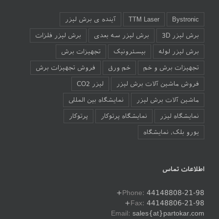
Bystronic
TTM Laser
آینده ی برش لیزر
برش لیزر 3D
برش لیزر سه بعدی
برش لیزر فلزات
برش لیزر لوله
بیسترونیک
تجهیزات برش
تجهیزات برش و خم
خم ورق
فروش تجهیزات برش
فروش ماشین آلات برش لیزر
لیزر CO2
ماشین آلات برش لیزر
نمایشگاه بین المللی
نمایشگاه لیزر
نمایشگاه پرتوکار
پرتوکار
یورو بلک، نمایشگاه
اطلاعات تماس
Phone:
44148808-21-98+
Fax:
44148806-21-98+
Email:
sales{at}partokar.com