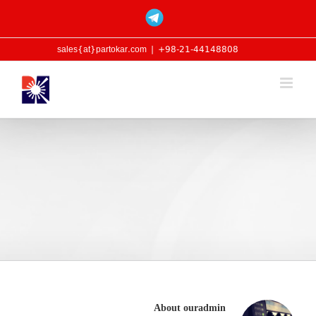
Ski
Custom
t
conten
sales{at}partokar.com
|
98-21-44148808+
About
ouradmin