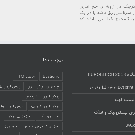
 کوچک در زاویه ی خم امری
ر سرتاسر ورق باشد یا در یک
، دارای یک سیستم تصحیح خطا می باشد که
برچسب ها
EUROBLECH 2
TTM Laser
Bystronic
آینده ی برش لیزر
برش لیزر 3D
Bysp،برش 12 متری
برش لیزر سه بعدی
 قیمت کهنه
برش لیزر فلزات
برش لیزر لوله
ی بیسترونیک و لنتک
بیسترونیک
تجهیزات برش
ByCo
تجهیزات برش و خم
خم ورق