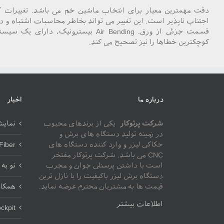
دقت مهمترین معیار برای انتخاب ماشین خم می باشد. تغییرات
اجتناب ناپذیر است. این تغییر می تواند بخاطر محاسبات اشتباه و د
قسمت جزئی از ورق. Air Bending بیسترونیک
کوچکترین خطاها را نیز تصحیح می کند.
درباره ما
اخبار
شرکت پرتوکار
یکی از برندهای محبوب
نمایشگاه 018
در زمینه تولید دستگاه های برش و
حکاکی لیزر و وارد کننده دستگاه های
rint Fiber
CNC می باشد. شرکت پرتوکار مفتخر
است با داشتن پرسنلی جوان و مجرب
نو به
دستگاه برش لیزر باکیفیت را با نازل ترین
قیمت ها به مشتریان محترم عرضه نماید.
همکار
اطلاعات بیشتر
ckpit