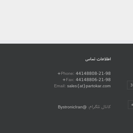
اطلاعات تماس
Phone:
44148808-21-98+
Fax:
44148806-21-98+
Email:
sales{at}partokar.com
کانال تلگرام:
@BystronicIran