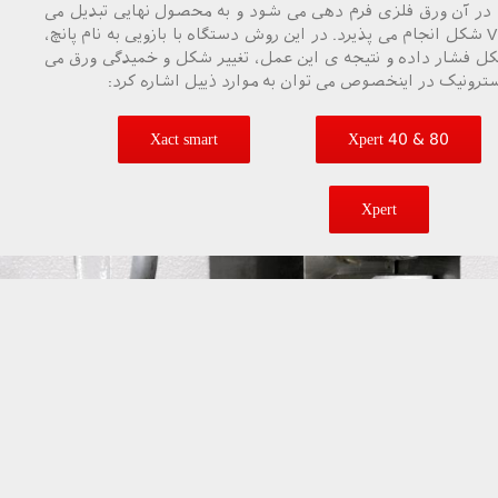
ر آن ورق فلزی فرم دهی می شود و به محصول نهایی تبدیل می
گردد. خم کاری توسط یک ابزار V شکل انجام می پذیرد. در این روش دستگاه با بازویی به نام پانچ،
فلزی را به داخل ابزار V شکل فشار داده و نتیجه ی این عمل، تغییر شکل و خمیدگی ورق می
ترونیک در اینخصوص می توان به موارد ذییل اشاره کرد:
Xact smart
Xpert 40 & 80
Xpert