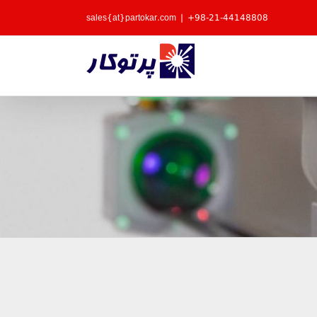
sales{at}partokar.com
|
98-21-44148808+