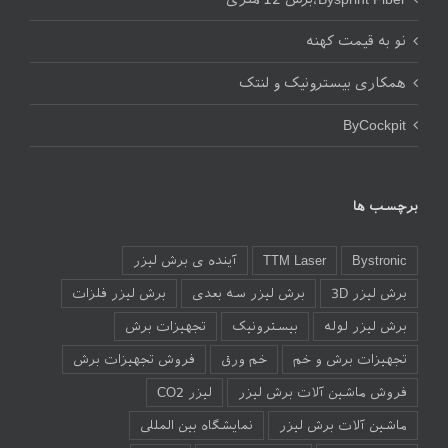
نو به قیمت کهنه
همکاری بیسترونیک و لنتک
ByCockpit
برچسب ها
Bystronic
TTM Laser
آینده ی برش لیزر
برش لیزر 3D
برش لیزر سه بعدی
برش لیزر فلزات
برش لیزر لوله
بیسترونیک
تجهیزات برش
تجهیزات برش و خم
خم ورق
فروش تجهیزات برش
فروش ماشین آلات برش لیزر
لیزر CO2
ماشین آلات برش لیزر
نمایشگاه بین المللی