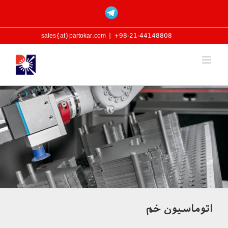
Ski
Custom
t
conten
sales{at}partokar.com
|
98-21-44148808+
اتوماسیون خم