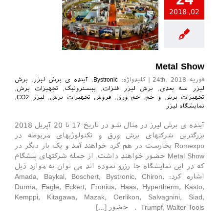
02, 2018
Metal Show
فوریه 24th, 2018
|
کلیدواژه:
Bystronic
,
آینده ی برش لیزر
,
برش
لیزر سه بعدی
,
برش لیزر فلزات
,
بیسترونیک
,
تجهیزات برش
,
تجهیزات برش و خم
,
خم ورق
,
فروش تجهیزات برش
,
لیزر CO2
,
نمایشگاه لیزر
آینده ی برش لیرز در متال شو در تاریخ 17 تا 20 آپریل 2018
بزرگترین شرکتهای برش ورق و تکنولوژیهای مربوطه در
Romexpo بخارست در هم گرد خواهند آمد و یک بار دیگر در
Metal Show حضور خواهند داشت. از جمله شرکتهای پیشگام
که در این نمایشگاه جا رزرو نموده اند می توان به موارد ذیل
اشاره کرد: Amada, Baykal, Boschert, Bystronic, Chiron,
Durma, Eagle, Eckert, Fronius, Haas, Hypertherm, Kasto,
Kemppi, Kitagawa, Mazak, Oerlikon, Salvagnini, Siad,
Trumpf, Walter Tools . حضور [...]