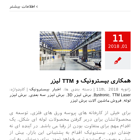
اطلاعات بیشتر
11
01, 2018
ر بیسترونیک
همکاری بیسترونیک و TTM لیزر
ژانویه 11th, 2018
|
دسته بندی ها:
اخبار بیسترونیک
|
کلیدواژه:
TTM Laser
,
Bystronic
,
برش لیزر 3D
,
برش لیزر سه بعدی
,
برش لیزر
لوله
,
فروش ماشین آلات برش لیزر
برای خیلی از کارخانه های پروسه ورق های فلزی، توسعه ی
محصولاتشان برای دربر گرفتن محصولات لوله ای شکل، یک
اقدام مهم برای متفاوت بودن از رقبا می باشد. در آینده ای نه
چندان دور، بیسترونیک اقدام به پشتیبانی این بازار، بیش از
پیش و بصورت گسترده تری خواهد نمود. برای دستیابی به این