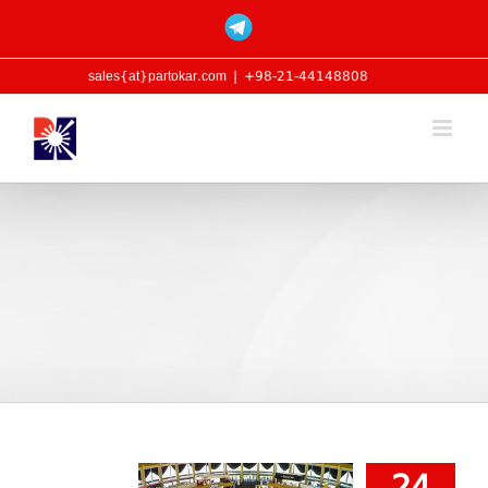
Ski
Custom
t
conten
sales{at}partokar.com
|
98-21-44148808+
24